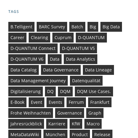
TAGS
B.telligent
BARC Survey
Batch
Big
Big Data
Career
Clearing
Cuprum
D-QUANTUM
D-QUANTUM Connect
D-QUANTUM V5
D-QUANTUM V6
Data
Data Analytics
Data Catalog
Data Governance
Data Lineage
Data Management Journey
Datenqualität
Digitalisierung
DQ
DQM
DQM Use Cases.
E-Book
Event
Events
Ferrum
Frankfurt
Frohe Weihnachten
Governance
Graph
Jahresrückblick
Karriere
KfW
Macro
MetaDataWiki
München
Product
Release