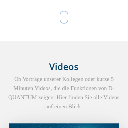
Navigate
to
the
next
section
Videos
Ob Vorträge unserer Kollegen oder kurze 5
Minuten Videos, die die Funktionen von D-
QUANTUM zeigen: Hier finden Sie alle Videos
auf einen Blick.
Play Video