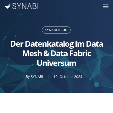
Men
Skip
to
main
content
SYNABI BLOG
Der Datenkatalog im Data
Mesh & Data Fabric
Universum
By
SYNABI
10. October 2024