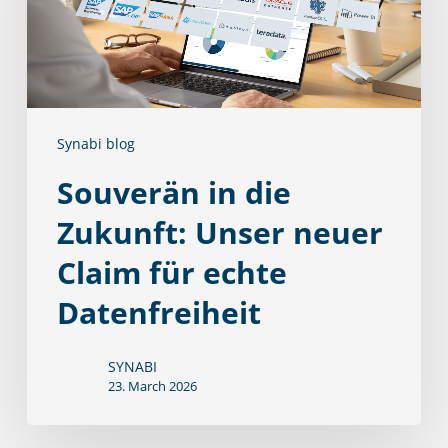
Unser
neuer
Claim
für
Synabi blog
echte
Datenfreiheit
Souverän in die
Zukunft: Unser neuer
Claim für echte
Datenfreiheit
SYNABI
23. March 2026