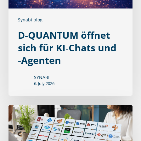
‑Agenten
Synabi blog
D‑QUANTUM öffnet
sich für KI‑Chats und
‑Agenten
SYNABI
6. July 2026
Souverän
in
die
Zukunft: