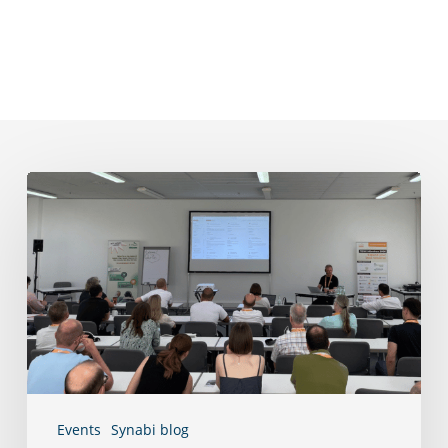
TDWI
München
2026:
D-
QUANTUM
im
Tool
Track
Events
Synabi blog