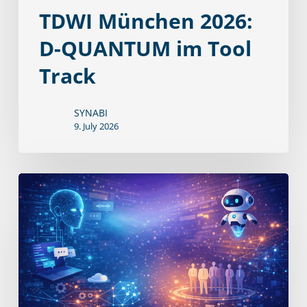
TDWI München 2026:
D-QUANTUM im Tool
Track
SYNABI
9. July 2026
D‑QUANTUM
öffnet
sich
für
KI‑Chats
und