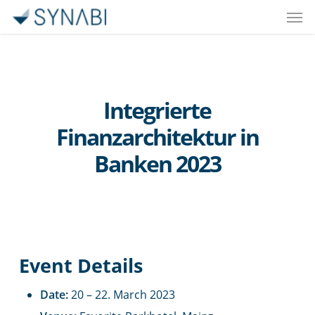
Men
Skip
to
main
content
Integrierte
Finanzarchitektur in
Banken 2023
Event Details
Date:
20
–
22. March 2023