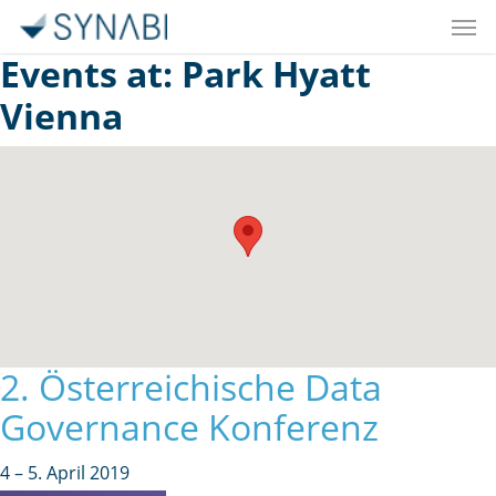
Men
Skip
to
Events at:
Park Hyatt
main
Vienna
content
2. Österreichische Data
Governance Konferenz
4
–
5. April 2019