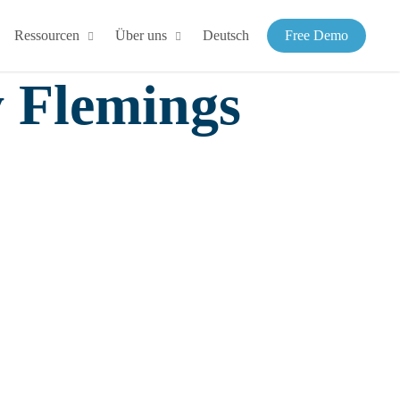
Ressourcen
Über uns
Deutsch
Free Demo
y Flemings