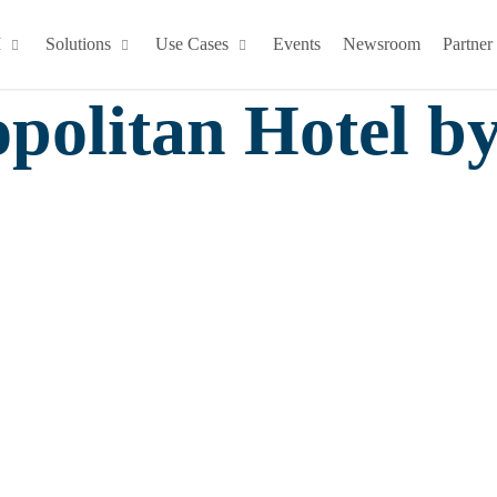
M
Solutions
Use Cases
Events
Newsroom
Partner
politan Hotel b