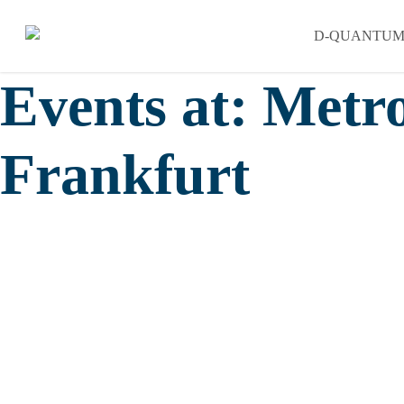
Skip
D-QUANTU
to
main
Events at:
Metro
content
Frankfurt