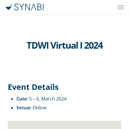
Men
Skip
to
main
content
TDWI Virtual I 2024
Event Details
Date:
5
–
6. March 2024
Venue:
Online