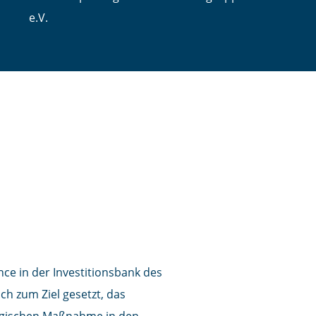
e.V.
FINANZEN BEI DER ILB
nce in der Investitionsbank des
h zum Ziel gesetzt, das
egischen Maßnahme in den