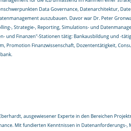
nschwerpunkten Data Governance, Datenarchitektur, Date
tenmanagement auszubauen. Davor war Dr. Peter Gronwald
lling-, Strategie-, Reporting, Simulations- und Datenman
n- und Finanzen"-Stationen tätig: Bankausbildung und -täti
m, Promotion Finanzwissenschaft, Dozententätigkeit, Consul
rbank.
ian Eberhardt
I SYNABI BUSINESS SOLUTIONS GMBH
 Eberhardt, ausgewiesener Experte in den Bereichen Proj
ance. Mit fundierten Kenntnissen in Datenanforderungs-,