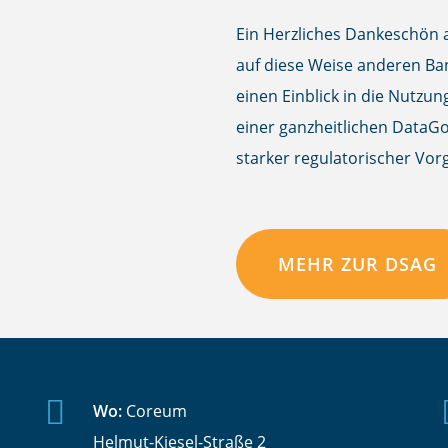
Ein Herzliches Dankeschön a
auf diese Weise anderen B
einen Einblick in die Nut
einer ganzheitlichen DataG
starker regulatorischer Vor
MEHR ZUR DSAG
Wo:
Coreum
Helmut-Kiesel-Straße 2