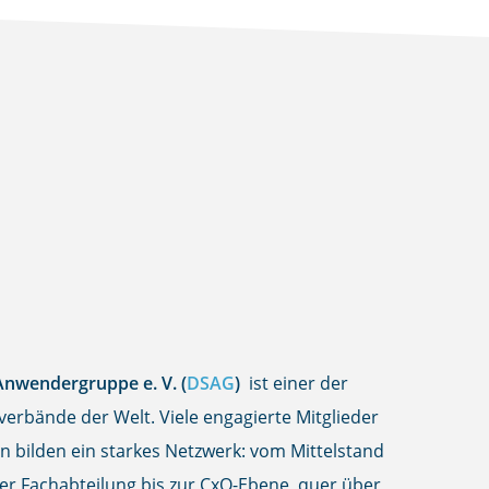
 der ILB
jahrstagung
ersicherungen & Finanzdienstleister
nwendergruppe e. V. (
DSAG
)
ist einer der
erbände der Welt. Viele engagierte Mitglieder
 bilden ein starkes Netzwerk: vom Mittelstand
er Fachabteilung bis zur CxO-Ebene, quer über