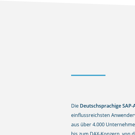
Kundenvortrag
DSAG Früh
Arbeitskreis Banken, V
Die
Deutschsprachige SAP-A
einflussreichsten Anwenderv
aus über 4.000 Unternehmen
bis zum DAX-Konzern, von d