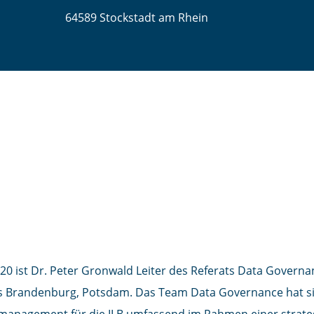
64589 Stockstadt am Rhein
 Peter Gronwald
TSLEITER DATA GOVERNANCE, GRUNDSATZ RISIKOCONTROLLING/
020 ist Dr. Peter Gronwald Leiter des Referats Data Governa
 Brandenburg, Potsdam. Das Team Data Governance hat sic
management für die ILB umfassend im Rahmen einer strat