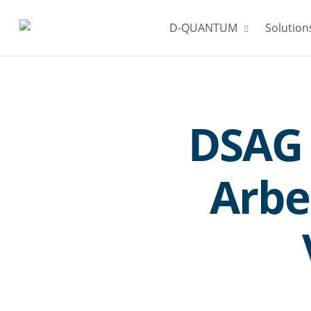
Skip
D-QUANTUM
Solution
to
main
content
DSAG 
Arbe