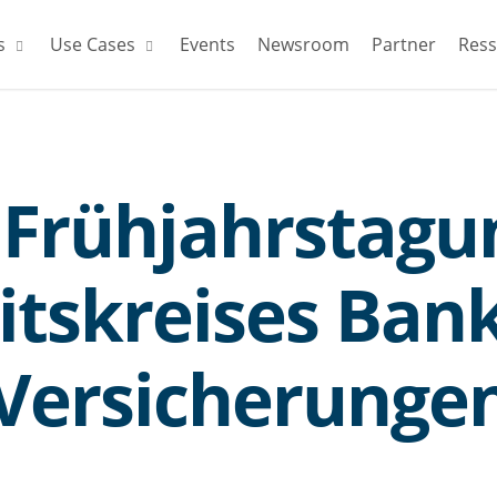
s
Use Cases
Events
Newsroom
Partner
Res
Frühjahrstagu
itskreises Ban
Versicherunge