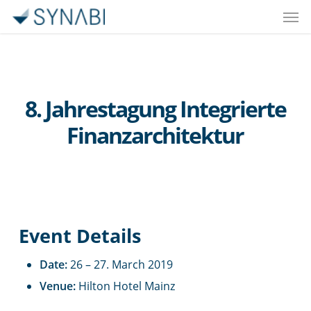
Men
Skip
to
main
content
8. Jahrestagung Integrierte
Finanzarchitektur
Event Details
Date:
26
–
27. March 2019
Venue:
Hilton Hotel Mainz