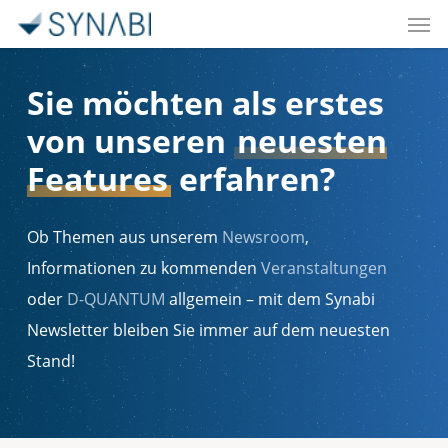
Men
Skip
to
main
Sie möchten als erstes
content
von unseren
neuesten
Features
erfahren?
Ob Themen aus unserem
Newsroom
,
Informationen zu kommenden
Veranstaltungen
oder
D-QUANTUM
allgemein – mit dem Synabi
Newsletter bleiben Sie immer auf dem neuesten
Stand!