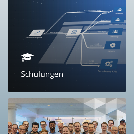
more
Schulungen
Learn
more